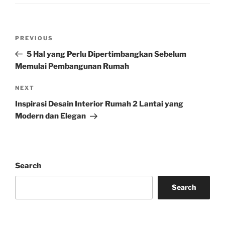
Post
Previous
PREVIOUS
navigation
Post
5 Hal yang Perlu Dipertimbangkan Sebelum
Memulai Pembangunan Rumah
Next
NEXT
Post
Inspirasi Desain Interior Rumah 2 Lantai yang
Modern dan Elegan
Search
Search