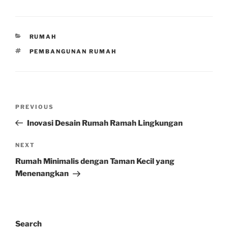
CATEGORIES
RUMAH
TAGS
PEMBANGUNAN RUMAH
Post
Previous
PREVIOUS
navigation
Post
Inovasi Desain Rumah Ramah Lingkungan
Next
NEXT
Post
Rumah Minimalis dengan Taman Kecil yang
Menenangkan
Search