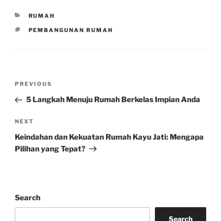
CATEGORIES
RUMAH
TAGS
PEMBANGUNAN RUMAH
Post
Previous
PREVIOUS
navigation
Post
5 Langkah Menuju Rumah Berkelas Impian Anda
Next
NEXT
Post
Keindahan dan Kekuatan Rumah Kayu Jati: Mengapa
Pilihan yang Tepat?
Search
Search