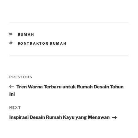
CATEGORIES
RUMAH
TAGS
KONTRAKTOR RUMAH
Post
Previous
PREVIOUS
navigation
Post
Tren Warna Terbaru untuk Rumah Desain Tahun
Ini
Next
NEXT
Post
Inspirasi Desain Rumah Kayu yang Menawan