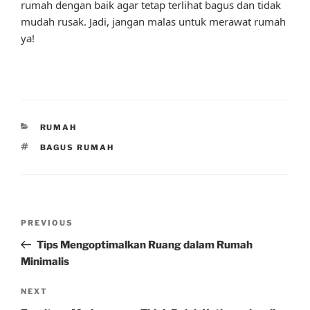
rumah dengan baik agar tetap terlihat bagus dan tidak
mudah rusak. Jadi, jangan malas untuk merawat rumah
ya!
CATEGORIES
RUMAH
TAGS
BAGUS RUMAH
Post
Previous
PREVIOUS
navigation
Post
Tips Mengoptimalkan Ruang dalam Rumah
Minimalis
Next
NEXT
Post