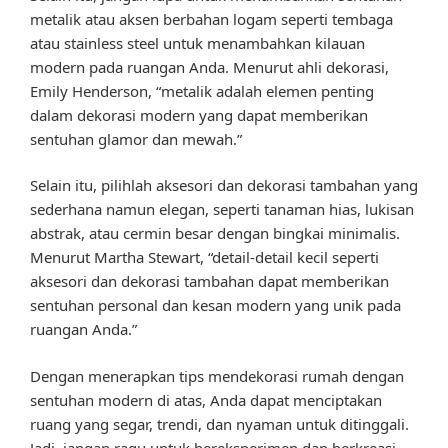
metalik atau aksen berbahan logam seperti tembaga
atau stainless steel untuk menambahkan kilauan
modern pada ruangan Anda. Menurut ahli dekorasi,
Emily Henderson, “metalik adalah elemen penting
dalam dekorasi modern yang dapat memberikan
sentuhan glamor dan mewah.”
Selain itu, pilihlah aksesori dan dekorasi tambahan yang
sederhana namun elegan, seperti tanaman hias, lukisan
abstrak, atau cermin besar dengan bingkai minimalis.
Menurut Martha Stewart, “detail-detail kecil seperti
aksesori dan dekorasi tambahan dapat memberikan
sentuhan personal dan kesan modern yang unik pada
ruangan Anda.”
Dengan menerapkan tips mendekorasi rumah dengan
sentuhan modern di atas, Anda dapat menciptakan
ruang yang segar, trendi, dan nyaman untuk ditinggali.
Jadi, jangan ragu untuk bereksperimen dan berkreasi