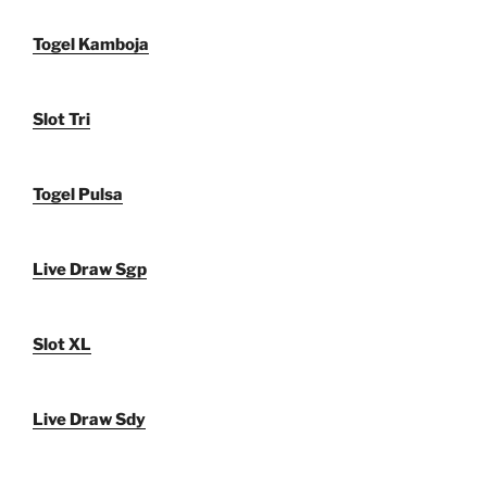
Togel Kamboja
Slot Tri
Togel Pulsa
Live Draw Sgp
Slot XL
Live Draw Sdy