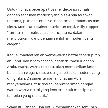
Untuk itu, ada beberapa tips mendekorasi rumah
dengan sentuhan modern yang bisa Anda terapkan.
Pertama, pilihlah furnitur dengan desain minimalis dan
clean. Menurut desainer interior terkenal, Kelly Hoppen,
“furnitur minimalis adalah kunci utama dalam
menciptakan ruang dengan sentuhan modern yang
elegan.”
Kedua, manfaatkanlah warna-warna netral seperti putih,
abu-abu, dan hitam sebagai dasar dekorasi ruangan
Anda. Warna-warna tersebut akan memberikan kesan
bersih dan elegan, sesuai dengan estetika modern yang
diinginkan. Desainer ternama, Jonathan Adler,
menyarankan untuk “berani bereksperimen dengan
warna-warna netral yang kontras untuk menciptakan
tampilan yang menarik.”
Selain itu, jangan lupa untuk menambahkan sentuhan