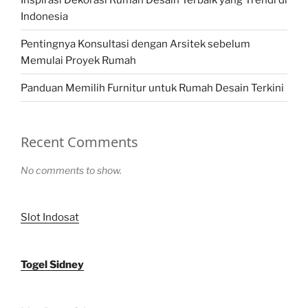
Indonesia
Pentingnya Konsultasi dengan Arsitek sebelum
Memulai Proyek Rumah
Panduan Memilih Furnitur untuk Rumah Desain Terkini
Recent Comments
No comments to show.
Slot Indosat
Togel Sidney