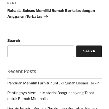
Next
NEXT
Post
Rahasia Sukses Memiliki Rumah Berkelas dengan
Anggaran Terbatas
Search
Search
Recent Posts
Panduan Memilih Furnitur untuk Rumah Desain Terkini
Pentingnya Memilih Material Bangunan yang Tepat
untuk Rumah Minimalis
Desain Interior Rumah Oke dengan Sentuhan Elegan