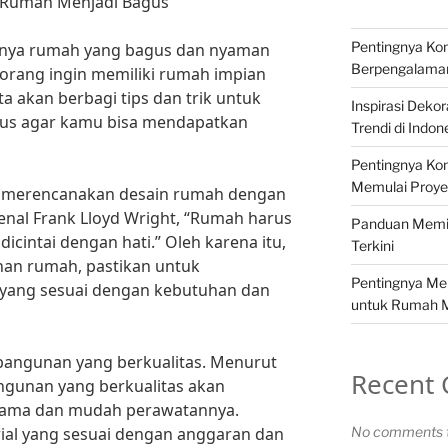
t Rumah Menjadi Bagus
Pentingnya Kon
punya rumah yang bagus dan nyaman
Berpengalama
 orang ingin memiliki rumah impian
ita akan berbagi tips dan trik untuk
Inspirasi Deko
us agar kamu bisa mendapatkan
Trendi di Indon
Pentingnya Kon
Memulai Proy
k merencanakan desain rumah dengan
enal Frank Lloyd Wright, “Rumah harus
Panduan Memil
icintai dengan hati.” Oleh karena itu,
Terkini
n rumah, pastikan untuk
Pentingnya Mem
yang sesuai dengan kebutuhan dan
untuk Rumah M
l bangunan yang berkualitas. Menurut
Recent
angunan yang berkualitas akan
lama dan mudah perawatannya.
ial yang sesuai dengan anggaran dan
No comments t