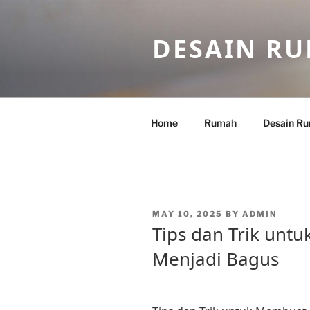
Skip
to
DESAIN R
content
Home
Rumah
Desain R
POSTED
MAY 10, 2025
BY
ADMIN
ON
Tips dan Trik un
Menjadi Bagus