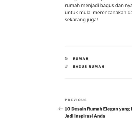
rumah menjadi bagus dan nyam
untuk mulai merencanakan 
sekarang juga!
CATEGORIES
RUMAH
TAGS
BAGUS RUMAH
Post
Previous
PREVIOUS
navigation
Post
10 Desain Rumah Elegan yang 
Jadi Inspirasi Anda