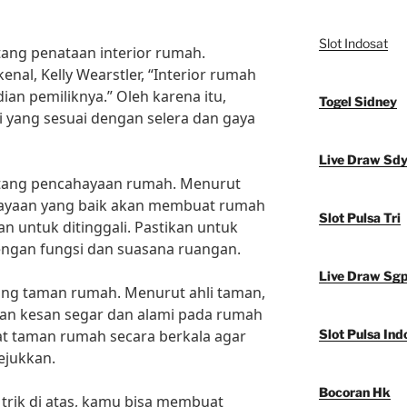
Slot Indosat
ntang penataan interior rumah.
enal, Kelly Wearstler, “Interior rumah
ian pemiliknya.” Oleh karena itu,
Togel Sidney
si yang sesuai dengan selera dan gaya
Live Draw Sd
entang pencahayaan rumah. Menurut
ahayaan yang baik akan membuat rumah
Slot Pulsa Tri
an untuk ditinggali. Pastikan untuk
engan fungsi dan suasana ruangan.
Live Draw Sg
tang taman rumah. Menurut ahli taman,
n kesan segar dan alami pada rumah
t taman rumah secara berkala agar
Slot Pulsa Ind
ejukkan.
Bocoran Hk
trik di atas, kamu bisa membuat