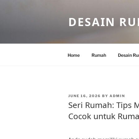
Skip
to
DESAIN R
content
Home
Rumah
Desain R
POSTED
JUNE 16, 2026
BY
ADMIN
ON
Seri Rumah: Tips 
Cocok untuk Ruma