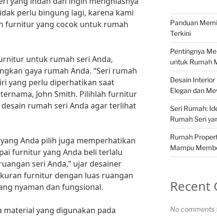
eri yang indah dan ingin menghiasnya
idak perlu bingung lagi, karena kami
Panduan Memil
h furnitur yang cocok untuk rumah
Terkini
Pentingnya Mem
urnitur untuk rumah seri Anda,
untuk Rumah M
ngkan gaya rumah Anda. “Seri rumah
Desain Interi
iri yang perlu diperhatikan saat
Elegan dan M
 ternama, John Smith. Pilihlah furnitur
desain rumah seri Anda agar terlihat
Seri Rumah: Id
Rumah Seri ya
Rumah Propert
r yang Anda pilih juga memperhatikan
Mampu Membe
i furnitur yang Anda beli terlalu
 ruangan seri Anda,” ujar desainer
 ukuran furnitur dengan luas ruangan
Recent
yang nyaman dan fungsional.
ga material yang digunakan pada
No comments t