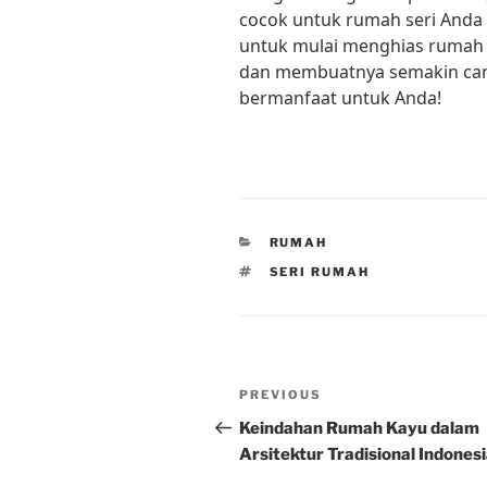
cocok untuk rumah seri Anda d
untuk mulai menghias rumah s
dan membuatnya semakin cant
bermanfaat untuk Anda!
CATEGORIES
RUMAH
TAGS
SERI RUMAH
Post
Previous
PREVIOUS
navigation
Post
Keindahan Rumah Kayu dalam
Arsitektur Tradisional Indones