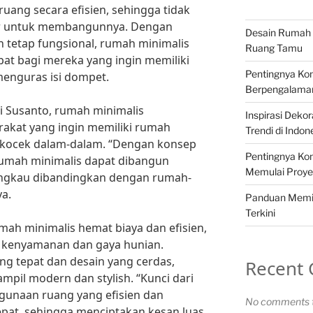
ng secara efisien, sehingga tidak
ar untuk membangunnya. Dengan
Desain Rumah 
 tetap fungsional, rumah minimalis
Ruang Tamu
pat bagi mereka yang ingin memiliki
Pentingnya Kon
enguras isi dompet.
Berpengalama
di Susanto, rumah minimalis
Inspirasi Deko
akat yang ingin memiliki rumah
Trendi di Indon
 kocek dalam-dalam. “Dengan konsep
Pentingnya Kon
rumah minimalis dapat dibangun
Memulai Proy
jangkau dibandingkan dengan rumah-
a.
Panduan Memil
Terkini
ah minimalis hemat biaya dan efisien,
 kenyamanan dan gaya hunian.
ng tepat dan desain yang cerdas,
Recent
mpil modern dan stylish. “Kunci dari
gunaan ruang yang efisien dan
No comments t
pat, sehingga menciptakan kesan luas