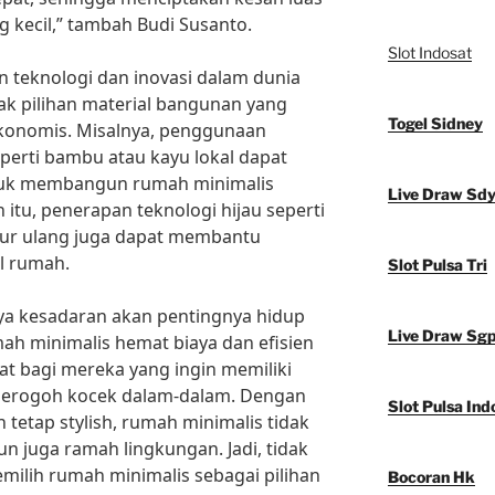
kecil,” tambah Budi Susanto.
Slot Indosat
 teknologi dan inovasi dalam dunia
yak pilihan material bangunan yang
Togel Sidney
konomis. Misalnya, penggunaan
perti bambu atau kayu lokal dapat
ntuk membangun rumah minimalis
Live Draw Sd
n itu, penerapan teknologi hijau seperti
daur ulang juga dapat membantu
l rumah.
Slot Pulsa Tri
a kesadaran akan pentingnya hidup
Live Draw Sg
ah minimalis hemat biaya dan efisien
at bagi mereka yang ingin memiliki
merogoh kocek dalam-dalam. Dengan
Slot Pulsa Ind
tetap stylish, rumah minimalis tidak
 juga ramah lingkungan. Jadi, tidak
emilih rumah minimalis sebagai pilihan
Bocoran Hk