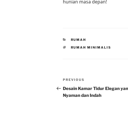
hunian masa depan!
CATEGORIES
RUMAH
TAGS
RUMAH MINIMALIS
Post
Previous
PREVIOUS
navigation
Post
Desain Kamar Tidur Elegan ya
Nyaman dan Indah