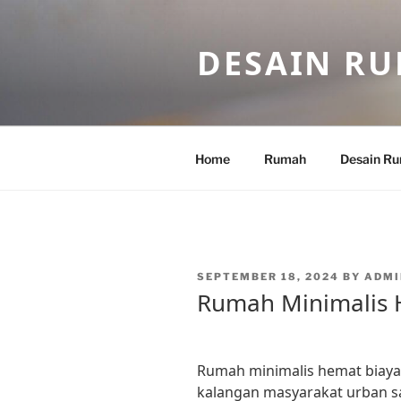
Skip
to
DESAIN R
content
Home
Rumah
Desain R
POSTED
SEPTEMBER 18, 2024
BY
ADMI
ON
Rumah Minimalis H
Rumah minimalis hemat biaya 
kalangan masyarakat urban sa