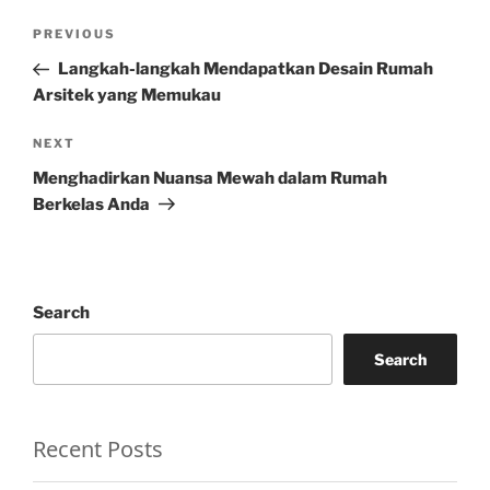
Post
Previous
PREVIOUS
navigation
Post
Langkah-langkah Mendapatkan Desain Rumah
Arsitek yang Memukau
Next
NEXT
Post
Menghadirkan Nuansa Mewah dalam Rumah
Berkelas Anda
Search
Search
Recent Posts