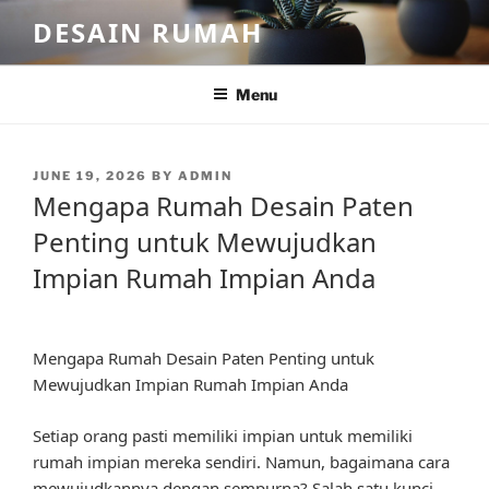
Skip
DESAIN RUMAH
to
content
Menu
POSTED
JUNE 19, 2026
BY
ADMIN
ON
Mengapa Rumah Desain Paten
Penting untuk Mewujudkan
Impian Rumah Impian Anda
Mengapa Rumah Desain Paten Penting untuk
Mewujudkan Impian Rumah Impian Anda
Setiap orang pasti memiliki impian untuk memiliki
rumah impian mereka sendiri. Namun, bagaimana cara
mewujudkannya dengan sempurna? Salah satu kunci