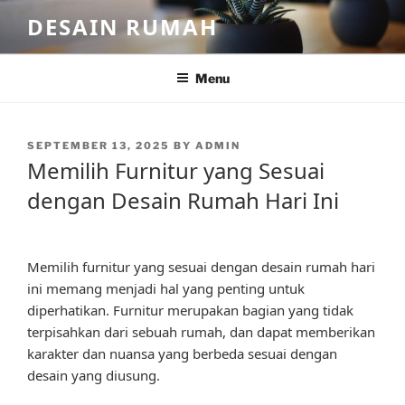
Skip
DESAIN RUMAH
to
content
Menu
POSTED
SEPTEMBER 13, 2025
BY
ADMIN
ON
Memilih Furnitur yang Sesuai
dengan Desain Rumah Hari Ini
Memilih furnitur yang sesuai dengan desain rumah hari
ini memang menjadi hal yang penting untuk
diperhatikan. Furnitur merupakan bagian yang tidak
terpisahkan dari sebuah rumah, dan dapat memberikan
karakter dan nuansa yang berbeda sesuai dengan
desain yang diusung.