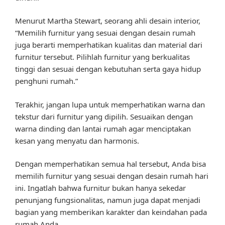
Menurut Martha Stewart, seorang ahli desain interior,
“Memilih furnitur yang sesuai dengan desain rumah
juga berarti memperhatikan kualitas dan material dari
furnitur tersebut. Pilihlah furnitur yang berkualitas
tinggi dan sesuai dengan kebutuhan serta gaya hidup
penghuni rumah.”
Terakhir, jangan lupa untuk memperhatikan warna dan
tekstur dari furnitur yang dipilih. Sesuaikan dengan
warna dinding dan lantai rumah agar menciptakan
kesan yang menyatu dan harmonis.
Dengan memperhatikan semua hal tersebut, Anda bisa
memilih furnitur yang sesuai dengan desain rumah hari
ini. Ingatlah bahwa furnitur bukan hanya sekedar
penunjang fungsionalitas, namun juga dapat menjadi
bagian yang memberikan karakter dan keindahan pada
rumah Anda.