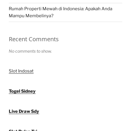
Rumah Properti Mewah di Indonesia: Apakah Anda
Mampu Membelinya?
Recent Comments
No comments to show.
Slot Indosat
Togel Sidney
Live Draw Sdy