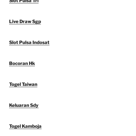
Slot Pulsa Tri
Live Draw Sgp
Slot Pulsa Indosat
Bocoran Hk
Togel Taiwan
Keluaran Sdy
Togel Kamboja