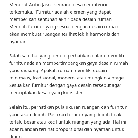
Menurut Arifin Jasni, seorang desainer interior
terkemuka, “Furnitur adalah elemen yang dapat
memberikan sentuhan akhir pada desain rumah.
Memilih furnitur yang sesuai dengan desain rumah
akan membuat ruangan terlihat lebih harmonis dan
nyaman.”
Salah satu hal yang perlu diperhatikan dalam memilih
furnitur adalah mempertimbangkan gaya desain rumah
yang diusung. Apakah rumah memiliki desain
minimalis, tradisional, modern, atau mungkin vintage.
Sesuaikan furnitur dengan gaya desain tersebut agar
menciptakan kesan yang konsisten.
Selain itu, perhatikan pula ukuran ruangan dan furnitur
yang akan dipilih. Pastikan furnitur yang dipilih tidak
terlalu besar atau kecil untuk ruangan yang ada. Hal ini
agar ruangan terlihat proporsional dan nyaman untuk
dihuni.