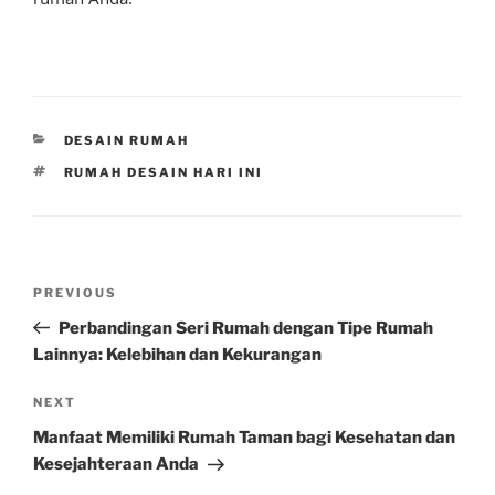
CATEGORIES
DESAIN RUMAH
TAGS
RUMAH DESAIN HARI INI
Post
Previous
PREVIOUS
navigation
Post
Perbandingan Seri Rumah dengan Tipe Rumah
Lainnya: Kelebihan dan Kekurangan
Next
NEXT
Post
Manfaat Memiliki Rumah Taman bagi Kesehatan dan
Kesejahteraan Anda