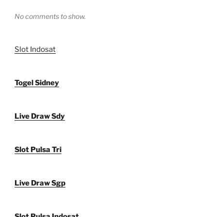
No comments to show.
Slot Indosat
Togel Sidney
Live Draw Sdy
Slot Pulsa Tri
Live Draw Sgp
Slot Pulsa Indosat