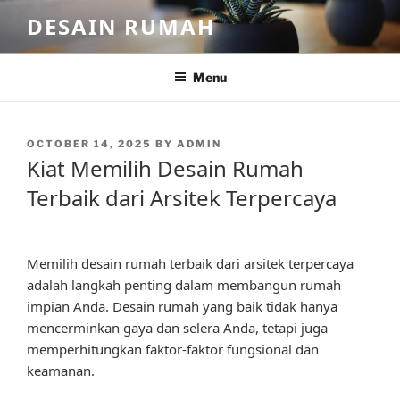
Skip
DESAIN RUMAH
to
content
Menu
POSTED
OCTOBER 14, 2025
BY
ADMIN
ON
Kiat Memilih Desain Rumah
Terbaik dari Arsitek Terpercaya
Memilih desain rumah terbaik dari arsitek terpercaya
adalah langkah penting dalam membangun rumah
impian Anda. Desain rumah yang baik tidak hanya
mencerminkan gaya dan selera Anda, tetapi juga
memperhitungkan faktor-faktor fungsional dan
keamanan.