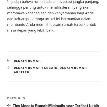
Ingatlah bahwa rumah adalah investasi jangka panjang,
sehingga penting untuk memilih desain yang akan
membawa kebahagiaan dan kenyamanan bagi Anda
dan keluarga. Semoga artikel ini bermanfaat dalam
membantu Anda memilih desain rumah terbaik untuk
masa depan yang lebih baik.
CATEGORIES
DESAIN RUMAH
TAGS
DESAIN RUMAH TERBAIK. DESAIN RUMAH
ARSITEK
Post
Previous
PREVIOUS
navigation
Post
Tips Menata Rumah Minimalis agar Terlihat Lebih