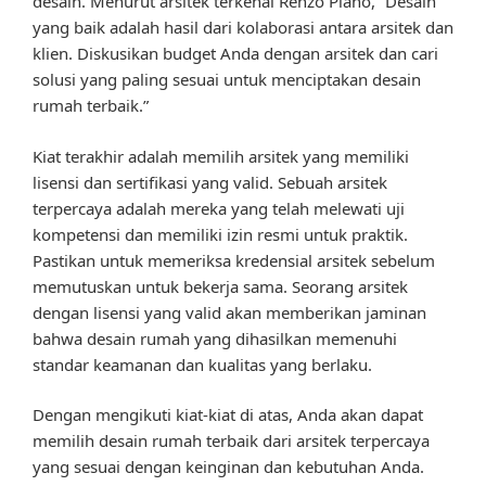
desain. Menurut arsitek terkenal Renzo Piano, “Desain
yang baik adalah hasil dari kolaborasi antara arsitek dan
klien. Diskusikan budget Anda dengan arsitek dan cari
solusi yang paling sesuai untuk menciptakan desain
rumah terbaik.”
Kiat terakhir adalah memilih arsitek yang memiliki
lisensi dan sertifikasi yang valid. Sebuah arsitek
terpercaya adalah mereka yang telah melewati uji
kompetensi dan memiliki izin resmi untuk praktik.
Pastikan untuk memeriksa kredensial arsitek sebelum
memutuskan untuk bekerja sama. Seorang arsitek
dengan lisensi yang valid akan memberikan jaminan
bahwa desain rumah yang dihasilkan memenuhi
standar keamanan dan kualitas yang berlaku.
Dengan mengikuti kiat-kiat di atas, Anda akan dapat
memilih desain rumah terbaik dari arsitek terpercaya
yang sesuai dengan keinginan dan kebutuhan Anda.