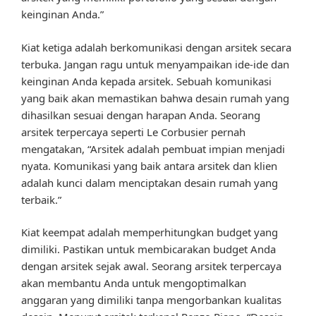
keinginan Anda.”
Kiat ketiga adalah berkomunikasi dengan arsitek secara
terbuka. Jangan ragu untuk menyampaikan ide-ide dan
keinginan Anda kepada arsitek. Sebuah komunikasi
yang baik akan memastikan bahwa desain rumah yang
dihasilkan sesuai dengan harapan Anda. Seorang
arsitek terpercaya seperti Le Corbusier pernah
mengatakan, “Arsitek adalah pembuat impian menjadi
nyata. Komunikasi yang baik antara arsitek dan klien
adalah kunci dalam menciptakan desain rumah yang
terbaik.”
Kiat keempat adalah memperhitungkan budget yang
dimiliki. Pastikan untuk membicarakan budget Anda
dengan arsitek sejak awal. Seorang arsitek terpercaya
akan membantu Anda untuk mengoptimalkan
anggaran yang dimiliki tanpa mengorbankan kualitas