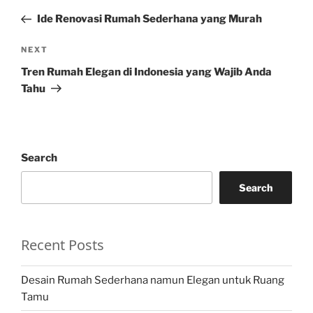
navigation
Post
Ide Renovasi Rumah Sederhana yang Murah
Next
NEXT
Post
Tren Rumah Elegan di Indonesia yang Wajib Anda
Tahu
Search
Search
Recent Posts
Desain Rumah Sederhana namun Elegan untuk Ruang
Tamu