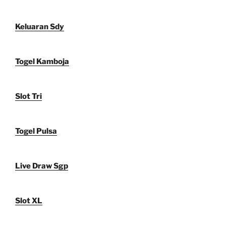
Keluaran Sdy
Togel Kamboja
Slot Tri
Togel Pulsa
Live Draw Sgp
Slot XL