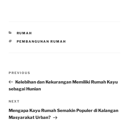
CATEGORIES
RUMAH
TAGS
PEMBANGUNAN RUMAH
Post
Previous
PREVIOUS
navigation
Post
Kelebihan dan Kekurangan Memiliki Rumah Kayu
sebagai Hunian
Next
NEXT
Post
Mengapa Kayu Rumah Semakin Populer di Kalangan
Masyarakat Urban?