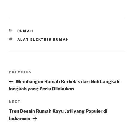
CATEGORIES
RUMAH
TAGS
ALAT ELEKTRIK RUMAH
Post
Previous
PREVIOUS
navigation
Post
Membangun Rumah Berkelas dari Nol: Langkah-
langkah yang Perlu Dilakukan
Next
NEXT
Post
Tren Desain Rumah Kayu Jati yang Populer di
Indonesia