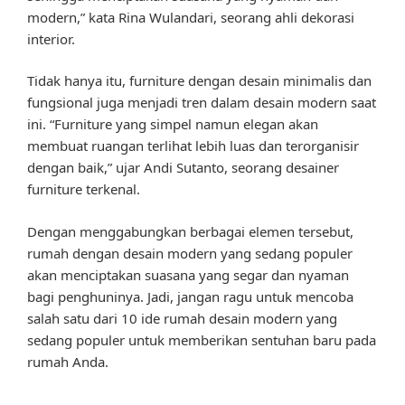
modern,” kata Rina Wulandari, seorang ahli dekorasi
interior.
Tidak hanya itu, furniture dengan desain minimalis dan
fungsional juga menjadi tren dalam desain modern saat
ini. “Furniture yang simpel namun elegan akan
membuat ruangan terlihat lebih luas dan terorganisir
dengan baik,” ujar Andi Sutanto, seorang desainer
furniture terkenal.
Dengan menggabungkan berbagai elemen tersebut,
rumah dengan desain modern yang sedang populer
akan menciptakan suasana yang segar dan nyaman
bagi penghuninya. Jadi, jangan ragu untuk mencoba
salah satu dari 10 ide rumah desain modern yang
sedang populer untuk memberikan sentuhan baru pada
rumah Anda.