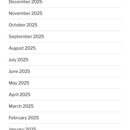
December 2025
November 2025
October 2025
September 2025
August 2025
July 2025
June 2025
May 2025
April 2025
March 2025
February 2025
January 2025