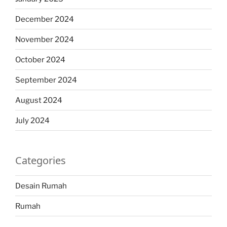
December 2024
November 2024
October 2024
September 2024
August 2024
July 2024
Categories
Desain Rumah
Rumah