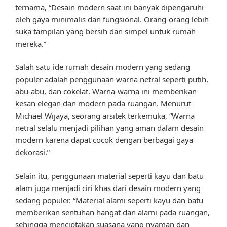
ternama, “Desain modern saat ini banyak dipengaruhi
oleh gaya minimalis dan fungsional. Orang-orang lebih
suka tampilan yang bersih dan simpel untuk rumah
mereka.”
Salah satu ide rumah desain modern yang sedang
populer adalah penggunaan warna netral seperti putih,
abu-abu, dan cokelat. Warna-warna ini memberikan
kesan elegan dan modern pada ruangan. Menurut
Michael Wijaya, seorang arsitek terkemuka, “Warna
netral selalu menjadi pilihan yang aman dalam desain
modern karena dapat cocok dengan berbagai gaya
dekorasi.”
Selain itu, penggunaan material seperti kayu dan batu
alam juga menjadi ciri khas dari desain modern yang
sedang populer. “Material alami seperti kayu dan batu
memberikan sentuhan hangat dan alami pada ruangan,
sehingga menciptakan suasana yang nyaman dan