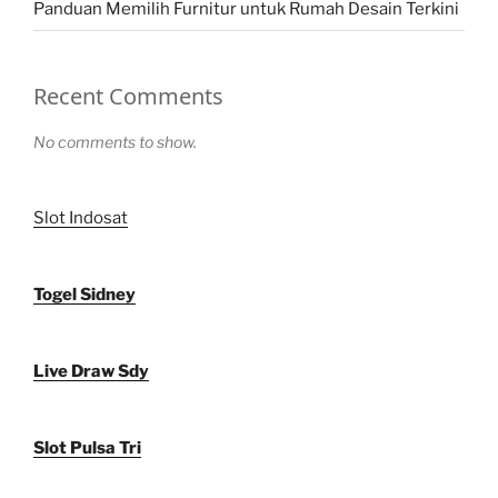
Panduan Memilih Furnitur untuk Rumah Desain Terkini
Recent Comments
No comments to show.
Slot Indosat
Togel Sidney
Live Draw Sdy
Slot Pulsa Tri