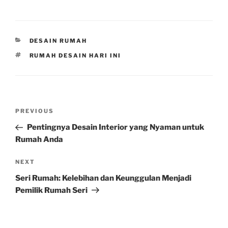
CATEGORIES
DESAIN RUMAH
TAGS
RUMAH DESAIN HARI INI
Post
Previous
PREVIOUS
navigation
Post
Pentingnya Desain Interior yang Nyaman untuk
Rumah Anda
Next
NEXT
Post
Seri Rumah: Kelebihan dan Keunggulan Menjadi
Pemilik Rumah Seri